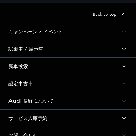
Back to top
キャンペーン / イベント
試乗車 / 展示車
全国統一イベント
ディーラー独自イベント
新車検索
試乗予約
試乗車・展示車一覧
認定中古車
新車検索
Audi 長野 について
Audi認定中古車検索
サービス入庫予約
Audi 長野 店舗情報
Audi Approved Automobile 長野 店舗情報
お問い合わせ