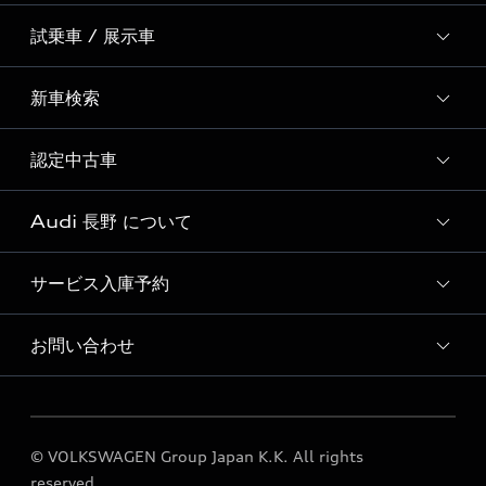
試乗車 / 展示車
全国統一イベント
ディーラー独自イベント
新車検索
試乗予約
試乗車・展示車一覧
認定中古車
新車検索
Audi 長野 について
Audi認定中古車検索
サービス入庫予約
Audi 長野 店舗情報
Audi Approved Automobile 長野 店舗情報
お問い合わせ
Audi 長野 サービス入庫予約
Audi 長野 運営会社概要
各種お問い合わせ
定期点検 / 車検 料金表
© VOLKSWAGEN Group Japan K.K. All rights
reserved.